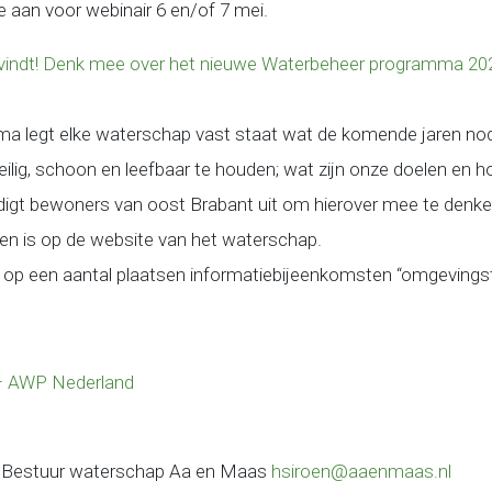
 je aan voor webinair 6 en/of 7 mei.
jk vindt! Denk mee over het nieuwe Waterbeheer programma 
a legt elke waterschap vast staat wat de komende jaren nod
ilig, schoon en leefbaar te houden; wat zijn onze doelen en ho
t bewoners van oost Brabant uit om hierover mee te denken.
inden is op de website van het waterschap.
 er op een aantal plaatsen informatiebijeenkomsten “omgevings
 AWP Nederland
n Bestuur waterschap Aa en Maas
hsiroen@aaenmaas.nl