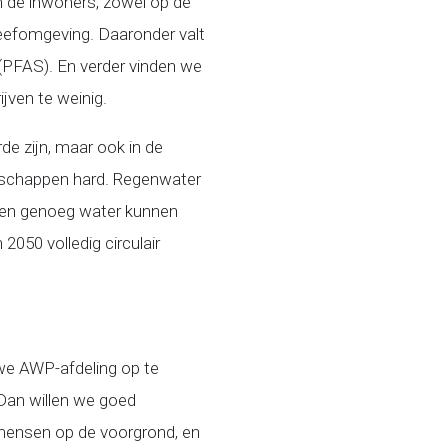
an de inwoners, zowel op de
 leefomgeving. Daaronder valt
 (PFAS). En verder vinden we
jven te weinig.
e zijn, maar ook in de
rschappen hard. Regenwater
men genoeg water kunnen
050 volledig circulair
e AWP-afdeling op te
 Dan willen we goed
 mensen op de voorgrond, en