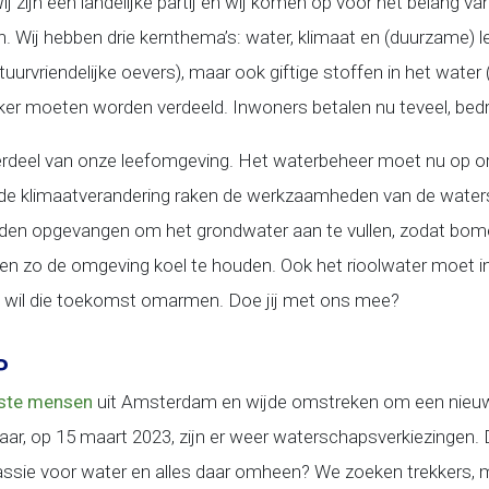
j zijn een landelijke partij en wij komen op voor het belang v
jn. Wij hebben drie kernthema’s: water, klimaat en (duurzame)
tuurvriendelijke oevers), maar ook giftige stoffen in het water
ker moeten worden verdeeld. Inwoners betalen nu teveel, bedri
erdeel van onze leefomgeving. Het waterbeheer moet nu op ord
de klimaatverandering raken de werkzaamheden van de wate
en opgevangen om het grondwater aan te vullen, zodat bo
zo de omgeving koel te houden. Ook het rioolwater moet in 2
 wil die toekomst omarmen. Doe jij met ons mee?
P
ste mensen
uit Amsterdam en wijde omstreken om een nieuw
jaar, op 15 maart 2023, zijn er weer waterschapsverkiezingen.
 passie voor water en alles daar omheen? We zoeken trekkers,