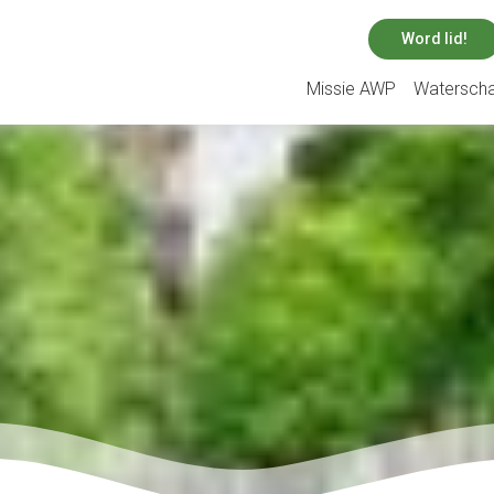
Word lid!
Missie AWP
Watersch