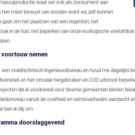
n massaproductie waar we ook als consument aan
ier meer bewust van worden want wij zelf kunnen
u gaat om het plaatsen van een regenton, het
ruik in de tuin, het beperken van onze ecologische voetafdruk 
lpen.
t voortouw nemen
ij een civieltechnisch ingenieursbureau en houd me dagelijks b
iversiteit en het circulair hergebruiken en CO2 uitstoot beperke
jecten die ik voorbereid voor diverse gemeenten binnen Neder
beleidsniveau vanuit de overheid en semioverheden aandacht 
r ben ik blij om.
ramma doorslaggevend