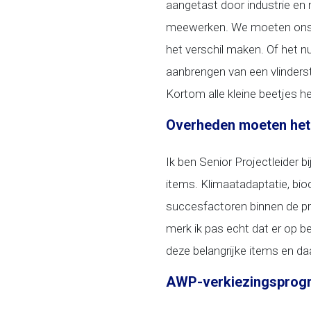
aangetast door industrie e
meewerken. We moeten ons h
het verschil maken. Of het n
aanbrengen van een vlinderst
Kortom alle kleine beetjes he
Overheden moeten he
Ik ben Senior Projectleider b
items. Klimaatadaptatie, biod
succesfactoren binnen de pro
merk ik pas echt dat er op 
deze belangrijke items en daa
AWP-verkiezingsprog