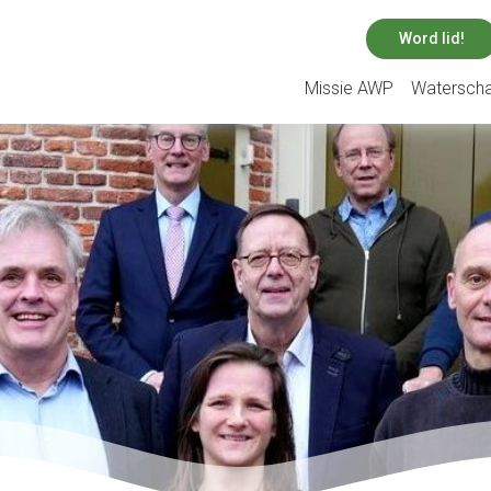
Word lid!
Missie AWP
Watersch