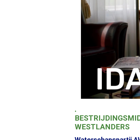
.
BESTRIJDINGSMI
WESTLANDERS
Waterschapspartij AW