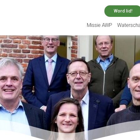
Word lid!
Missie AWP
Watersch