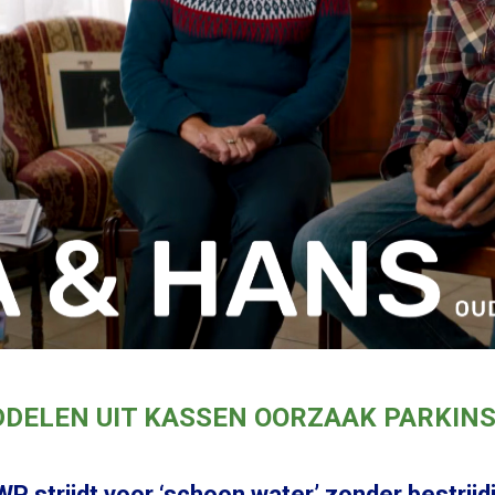
DDELEN UIT KASSEN OORZAAK PARKIN
P strijdt voor ‘schoon water’ zonder bestrij