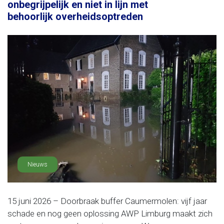
onbegrijpelijk en niet in lijn met
behoorlijk overheidsoptreden
Nieuws
15 juni 2026 – Doorbraak buffer Caumermolen: vijf jaar
schade en nog geen oplossing AWP Limburg maakt zich