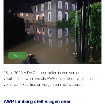
Nieuws
13 juli 2026 – De Caumermolen is een van de
voorbeelden waar we als AWP onze steun verlenen in de
vorm van expertise en vragen aan het watersch......
AWP Limburg stelt vragen over