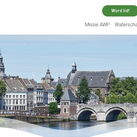
Word lid!
Missie AWP
Watersch