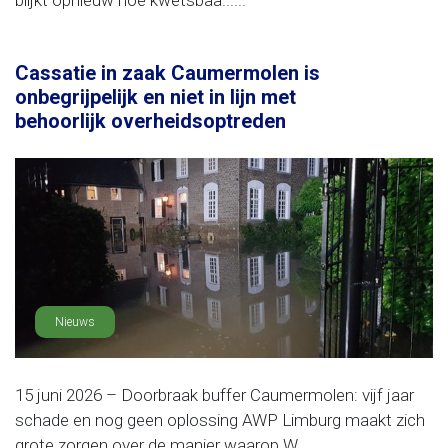
blijkt opnieuw hoe kwetsbaa......
Cassatie in zaak Caumermolen is
onbegrijpelijk en niet in lijn met
behoorlijk overheidsoptreden
Nieuws
15 juni 2026 – Doorbraak buffer Caumermolen: vijf jaar
schade en nog geen oplossing AWP Limburg maakt zich
grote zorgen over de manier waarop W......