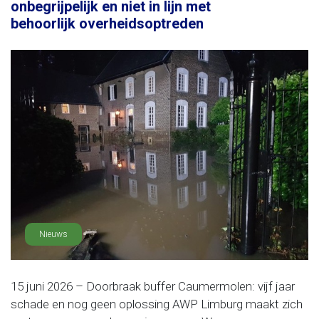
onbegrijpelijk en niet in lijn met
behoorlijk overheidsoptreden
Nieuws
15 juni 2026 – Doorbraak buffer Caumermolen: vijf jaar
schade en nog geen oplossing AWP Limburg maakt zich