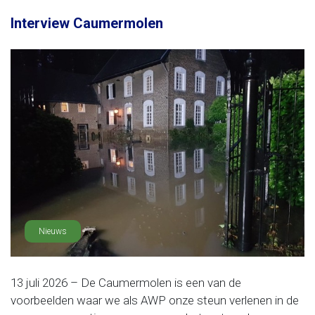
Interview Caumermolen
Nieuws
13 juli 2026 – De Caumermolen is een van de
voorbeelden waar we als AWP onze steun verlenen in de