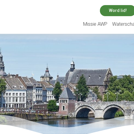
Word lid!
Missie AWP
Watersch