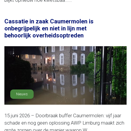
blijkt opnieuw hoe kwetsbaa......
Cassatie in zaak Caumermolen is
onbegrijpelijk en niet in lijn met
behoorlijk overheidsoptreden
Nieuws
15 juni 2026 – Doorbraak buffer Caumermolen: vijf jaar
schade en nog geen oplossing AWP Limburg maakt zich
grote zorgen over de manier waarop W......