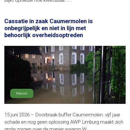
blijkt opnieuw hoe kwetsbaa......
Cassatie in zaak Caumermolen is
onbegrijpelijk en niet in lijn met
behoorlijk overheidsoptreden
Nieuws
15 juni 2026 – Doorbraak buffer Caumermolen: vijf jaar
schade en nog geen oplossing AWP Limburg maakt zich
grote zorgen over de manier waarop W......