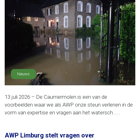
Nieuws
13 juli 2026 – De Caumermolen is een van de
voorbeelden waar we als AWP onze steun verlenen in de
vorm van expertise en vragen aan het watersch......
AWP Limburg stelt vragen over