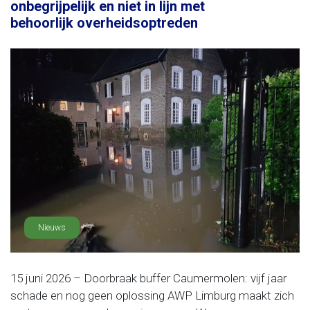
onbegrijpelijk en niet in lijn met
behoorlijk overheidsoptreden
Nieuws
15 juni 2026 – Doorbraak buffer Caumermolen: vijf jaar
schade en nog geen oplossing AWP Limburg maakt zich