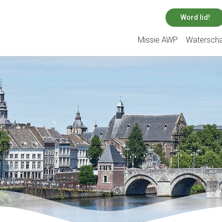
Word lid!
Missie AWP
Watersch