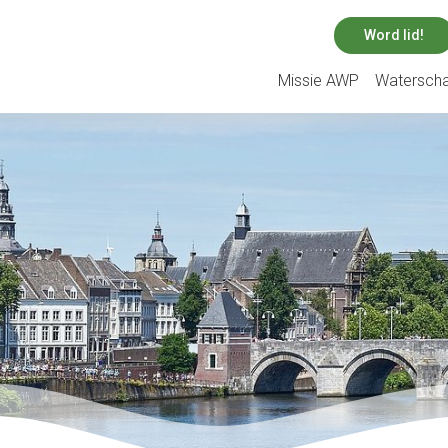
Word lid!
Missie AWP
Watersch