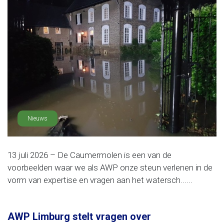
Nieuws
13 juli 2026 – De Caumermolen is een van de
voorbeelden waar we als AWP onze steun verlenen in de
vorm van expertise en vragen aan het watersch......
AWP Limburg stelt vragen over