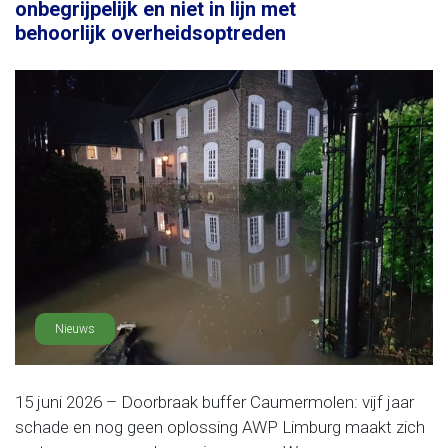
onbegrijpelijk en niet in lijn met
behoorlijk overheidsoptreden
Nieuws
15 juni 2026 – Doorbraak buffer Caumermolen: vijf jaar
schade en nog geen oplossing AWP Limburg maakt zich