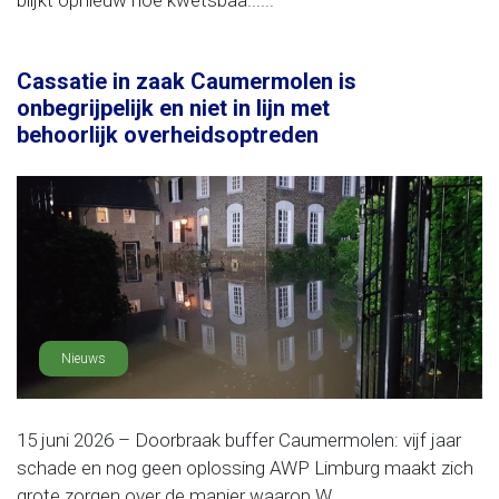
blijkt opnieuw hoe kwetsbaa......
Cassatie in zaak Caumermolen is
onbegrijpelijk en niet in lijn met
behoorlijk overheidsoptreden
Nieuws
15 juni 2026 – Doorbraak buffer Caumermolen: vijf jaar
schade en nog geen oplossing AWP Limburg maakt zich
grote zorgen over de manier waarop W......