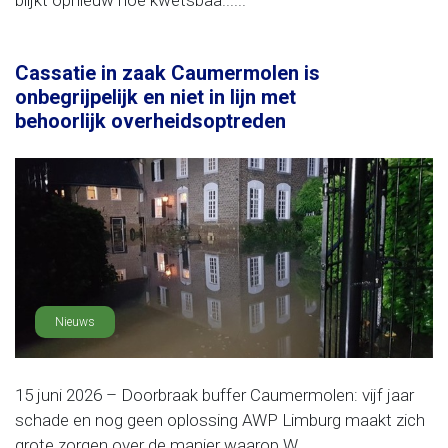
blijkt opnieuw hoe kwetsbaa......
Cassatie in zaak Caumermolen is
onbegrijpelijk en niet in lijn met
behoorlijk overheidsoptreden
Nieuws
15 juni 2026 – Doorbraak buffer Caumermolen: vijf jaar
schade en nog geen oplossing AWP Limburg maakt zich
grote zorgen over de manier waarop W......