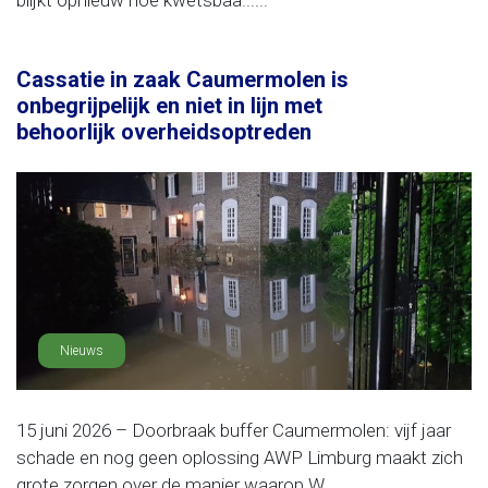
blijkt opnieuw hoe kwetsbaa......
Cassatie in zaak Caumermolen is
onbegrijpelijk en niet in lijn met
behoorlijk overheidsoptreden
Nieuws
15 juni 2026 – Doorbraak buffer Caumermolen: vijf jaar
schade en nog geen oplossing AWP Limburg maakt zich
grote zorgen over de manier waarop W......