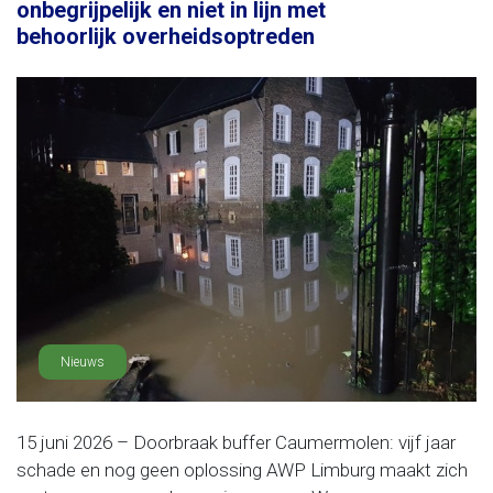
onbegrijpelijk en niet in lijn met
behoorlijk overheidsoptreden
Nieuws
15 juni 2026 – Doorbraak buffer Caumermolen: vijf jaar
schade en nog geen oplossing AWP Limburg maakt zich