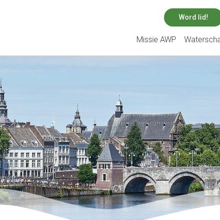
Word lid!
Missie AWP
Watersch