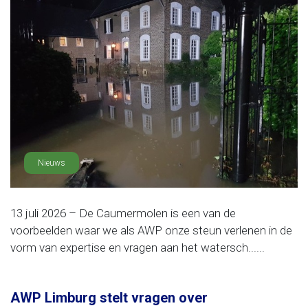
Nieuws
13 juli 2026 – De Caumermolen is een van de
voorbeelden waar we als AWP onze steun verlenen in de
vorm van expertise en vragen aan het watersch......
AWP Limburg stelt vragen over