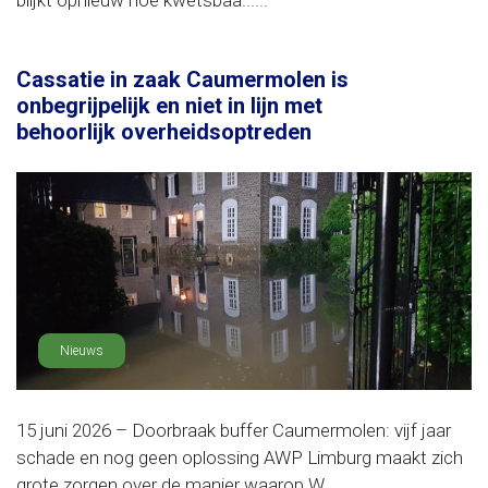
blijkt opnieuw hoe kwetsbaa......
Cassatie in zaak Caumermolen is
onbegrijpelijk en niet in lijn met
behoorlijk overheidsoptreden
Nieuws
15 juni 2026 – Doorbraak buffer Caumermolen: vijf jaar
schade en nog geen oplossing AWP Limburg maakt zich
grote zorgen over de manier waarop W......