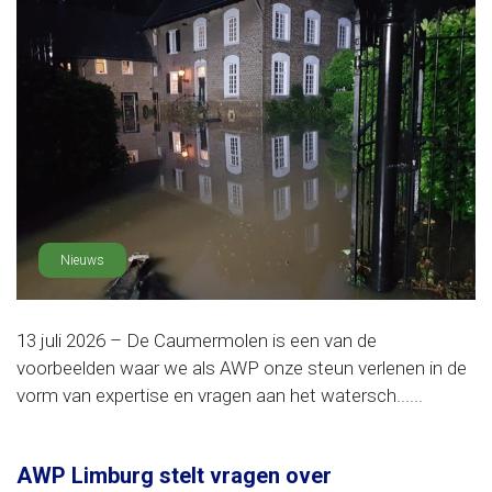
Nieuws
13 juli 2026 – De Caumermolen is een van de
voorbeelden waar we als AWP onze steun verlenen in de
vorm van expertise en vragen aan het watersch......
AWP Limburg stelt vragen over