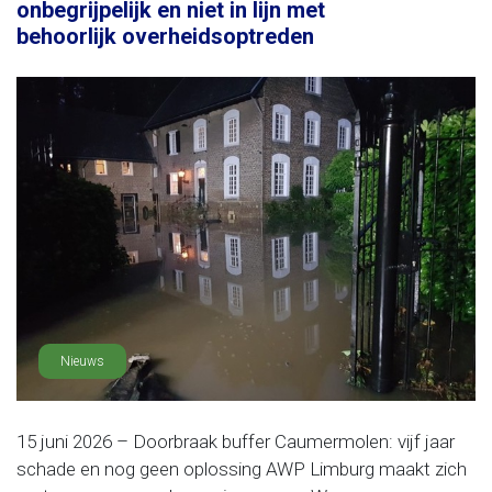
onbegrijpelijk en niet in lijn met
behoorlijk overheidsoptreden
Nieuws
15 juni 2026 – Doorbraak buffer Caumermolen: vijf jaar
schade en nog geen oplossing AWP Limburg maakt zich