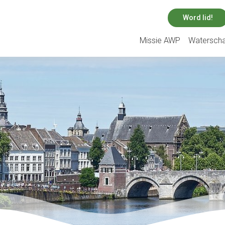
Word lid!
Missie AWP
Watersch