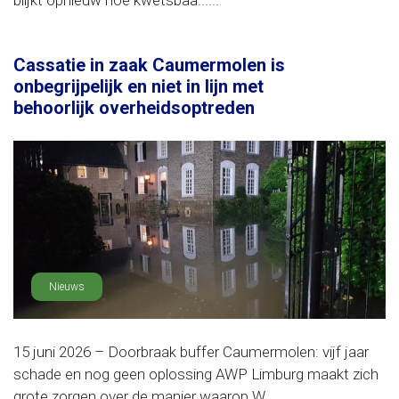
blijkt opnieuw hoe kwetsbaa......
Cassatie in zaak Caumermolen is
onbegrijpelijk en niet in lijn met
behoorlijk overheidsoptreden
Nieuws
15 juni 2026 – Doorbraak buffer Caumermolen: vijf jaar
schade en nog geen oplossing AWP Limburg maakt zich
grote zorgen over de manier waarop W......