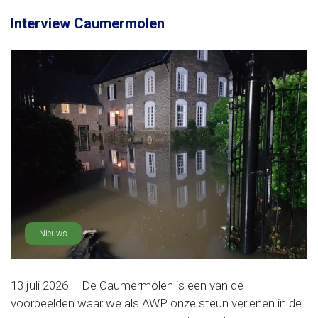
Interview Caumermolen
Nieuws
13 juli 2026 – De Caumermolen is een van de
voorbeelden waar we als AWP onze steun verlenen in de