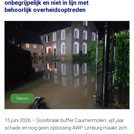
onbegrijpelijk en niet in lijn met
behoorlijk overheidsoptreden
Nieuws
15 juni 2026 – Doorbraak buffer Caumermolen: vijf jaar
schade en nog geen oplossing AWP Limburg maakt zich