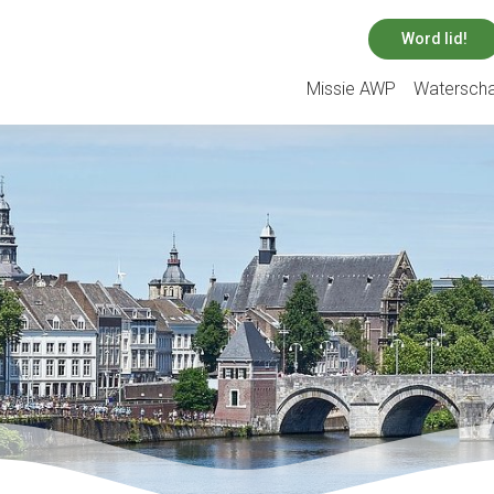
Word lid!
Missie AWP
Watersch