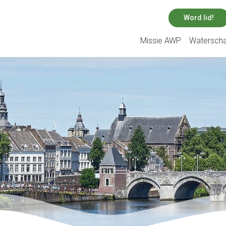
Word lid!
Missie AWP
Watersch