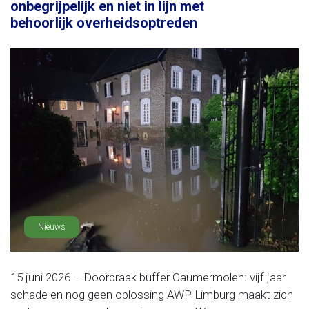
onbegrijpelijk en niet in lijn met
behoorlijk overheidsoptreden
Nieuws
15 juni 2026 – Doorbraak buffer Caumermolen: vijf jaar
schade en nog geen oplossing AWP Limburg maakt zich