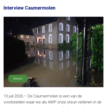
Interview Caumermolen
Nieuws
13 juli 2026 – De Caumermolen is een van de
voorbeelden waar we als AWP onze steun verlenen in de