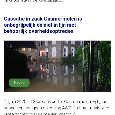
blijkt opnieuw hoe kwetsbaa......
Cassatie in zaak Caumermolen is
onbegrijpelijk en niet in lijn met
behoorlijk overheidsoptreden
Nieuws
15 juni 2026 – Doorbraak buffer Caumermolen: vijf jaar
schade en nog geen oplossing AWP Limburg maakt zich
grote zorgen over de manier waarop W......