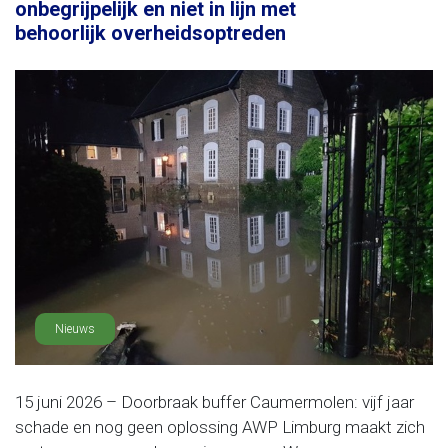
onbegrijpelijk en niet in lijn met
behoorlijk overheidsoptreden
Nieuws
15 juni 2026 – Doorbraak buffer Caumermolen: vijf jaar
schade en nog geen oplossing AWP Limburg maakt zich