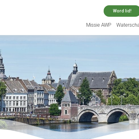
Word lid!
Missie AWP
Watersch