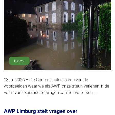
Nieuws
13 juli 2026 – De Caumermolen is een van de
voorbeelden waar we als AWP onze steun verlenen in de
vorm van expertise en vragen aan het watersch......
AWP Limburg stelt vragen over