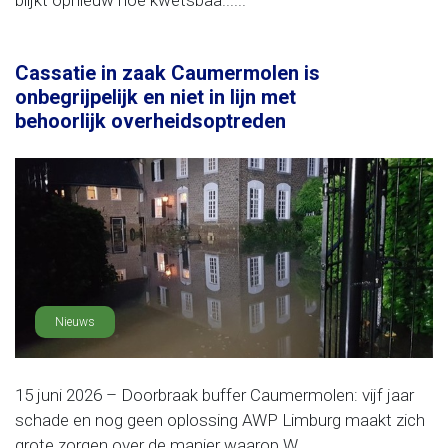
blijkt opnieuw hoe kwetsbaa......
Cassatie in zaak Caumermolen is
onbegrijpelijk en niet in lijn met
behoorlijk overheidsoptreden
Nieuws
15 juni 2026 – Doorbraak buffer Caumermolen: vijf jaar
schade en nog geen oplossing AWP Limburg maakt zich
grote zorgen over de manier waarop W......