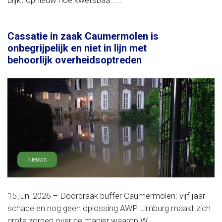
blijkt opnieuw hoe kwetsbaa......
Cassatie in zaak Caumermolen is
onbegrijpelijk en niet in lijn met
behoorlijk overheidsoptreden
Nieuws
15 juni 2026 – Doorbraak buffer Caumermolen: vijf jaar
schade en nog geen oplossing AWP Limburg maakt zich
grote zorgen over de manier waarop W......