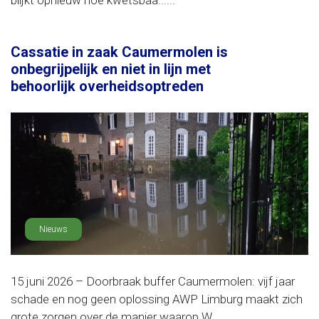
blijkt opnieuw hoe kwetsbaa......
Cassatie in zaak Caumermolen is
onbegrijpelijk en niet in lijn met
behoorlijk overheidsoptreden
Nieuws
15 juni 2026 – Doorbraak buffer Caumermolen: vijf jaar
schade en nog geen oplossing AWP Limburg maakt zich
grote zorgen over de manier waarop W......