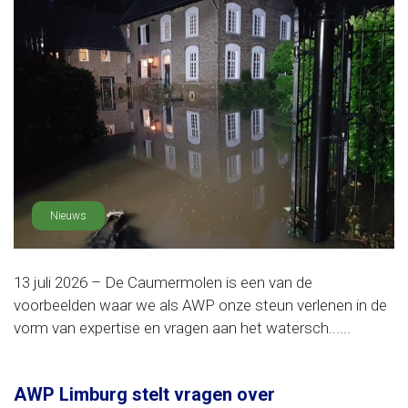
Nieuws
13 juli 2026 – De Caumermolen is een van de
voorbeelden waar we als AWP onze steun verlenen in de
vorm van expertise en vragen aan het watersch......
AWP Limburg stelt vragen over