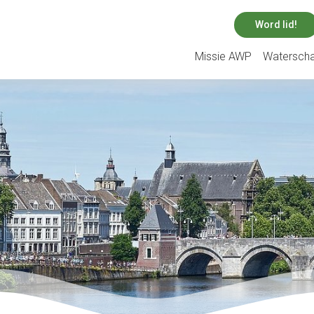
Word lid!
Missie AWP
Watersch