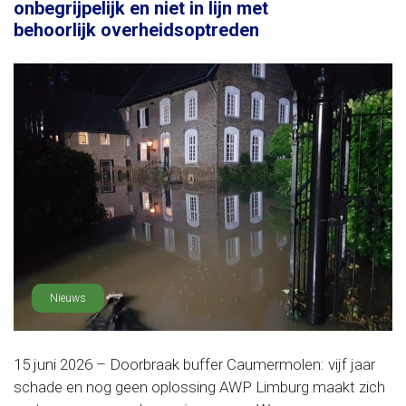
onbegrijpelijk en niet in lijn met
behoorlijk overheidsoptreden
Nieuws
15 juni 2026 – Doorbraak buffer Caumermolen: vijf jaar
schade en nog geen oplossing AWP Limburg maakt zich