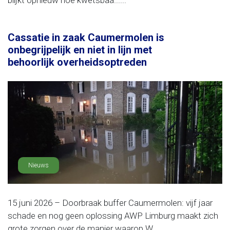
blijkt opnieuw hoe kwetsbaa......
Cassatie in zaak Caumermolen is
onbegrijpelijk en niet in lijn met
behoorlijk overheidsoptreden
Nieuws
15 juni 2026 – Doorbraak buffer Caumermolen: vijf jaar
schade en nog geen oplossing AWP Limburg maakt zich
grote zorgen over de manier waarop W......