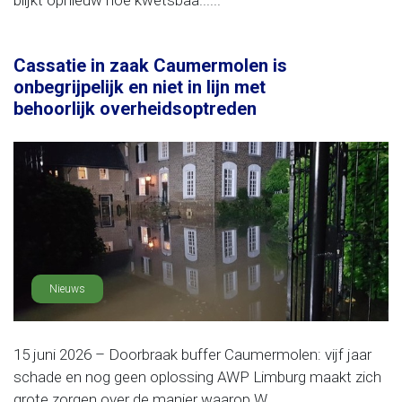
blijkt opnieuw hoe kwetsbaa......
Cassatie in zaak Caumermolen is
onbegrijpelijk en niet in lijn met
behoorlijk overheidsoptreden
Nieuws
15 juni 2026 – Doorbraak buffer Caumermolen: vijf jaar
schade en nog geen oplossing AWP Limburg maakt zich
grote zorgen over de manier waarop W......