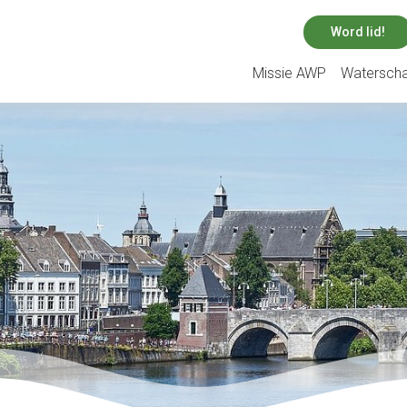
Word lid!
Missie AWP
Watersch