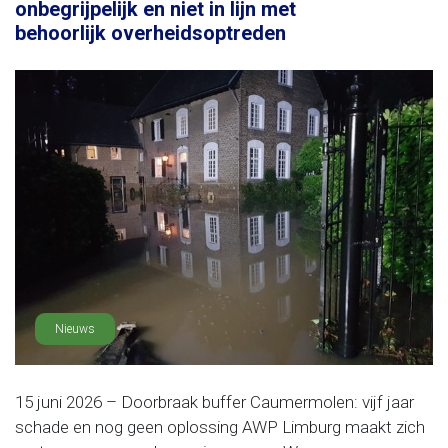
onbegrijpelijk en niet in lijn met
behoorlijk overheidsoptreden
Nieuws
15 juni 2026 – Doorbraak buffer Caumermolen: vijf jaar
schade en nog geen oplossing AWP Limburg maakt zich