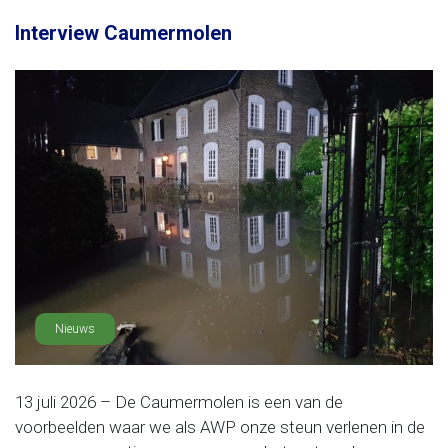
Interview Caumermolen
Nieuws
13 juli 2026 – De Caumermolen is een van de
voorbeelden waar we als AWP onze steun verlenen in de