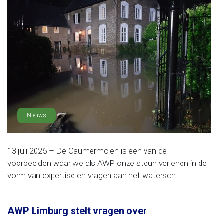
Nieuws
13 juli 2026 – De Caumermolen is een van de
voorbeelden waar we als AWP onze steun verlenen in de
vorm van expertise en vragen aan het watersch......
AWP Limburg stelt vragen over