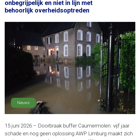
onbegrijpelijk en niet in lijn met
behoorlijk overheidsoptreden
Nieuws
15 juni 2026 – Doorbraak buffer Caumermolen: vijf jaar
schade en nog geen oplossing AWP Limburg maakt zich