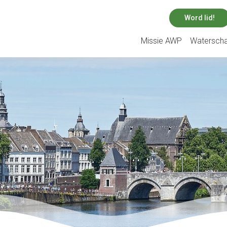
Word lid!
Missie AWP
Watersch