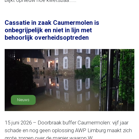
blijkt opnieuw hoe kwetsbaa......
Cassatie in zaak Caumermolen is
onbegrijpelijk en niet in lijn met
behoorlijk overheidsoptreden
Nieuws
15 juni 2026 – Doorbraak buffer Caumermolen: vijf jaar
schade en nog geen oplossing AWP Limburg maakt zich
grote zorgen over de manier waarop W......