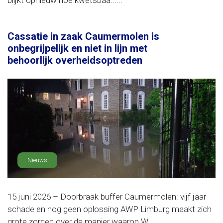
blijkt opnieuw hoe kwetsbaa......
Cassatie in zaak Caumermolen is
onbegrijpelijk en niet in lijn met
behoorlijk overheidsoptreden
Nieuws
15 juni 2026 – Doorbraak buffer Caumermolen: vijf jaar
schade en nog geen oplossing AWP Limburg maakt zich
grote zorgen over de manier waarop W......