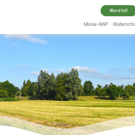
Word lid!
Missie AWP
Watersch