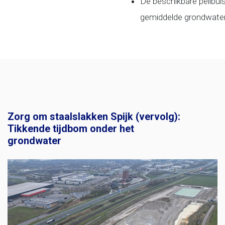
De beschikbare peilbui
gemiddelde grondwater
Zorg om staalslakken Spijk (vervolg):
Tikkende tijdbom onder het
grondwater