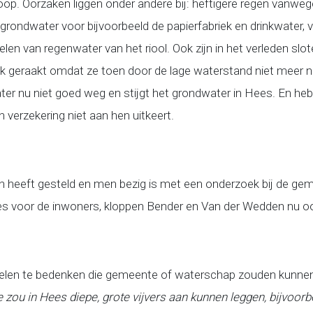
op. Oorzaken liggen onder andere bij: heftigere regen vanweg
ndwater voor bijvoorbeeld de papierfabriek en drinkwater, ve
en van regenwater van het riool. Ook zijn in het verleden s
uik geraakt omdat ze toen door de lage waterstand niet meer 
ter nu niet goed weg en stijgt het grondwater in Hees. En he
n verzekering niet aan hen uitkeert.
 heeft gesteld en men bezig is met een onderzoek bij de g
s voor de inwoners, kloppen Bender en Van der Wedden nu oo
egelen te bedenken die gemeente of waterschap zouden kunne
e zou in Hees diepe, grote vijvers aan kunnen leggen, bijvoor