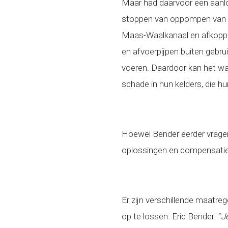
Maar had daarvoor een aanlo
stoppen van oppompen van gro
Maas-Waalkanaal en afkoppel
en afvoerpijpen buiten gebr
voeren. Daardoor kan het wa
schade in hun kelders, die hu
Hoewel Bender eerder vragen
oplossingen en compensatie
Er zijn verschillende maatr
op te lossen. Eric Bender: “
J