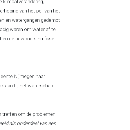
e klimaatverandering,
rhoging van het peil van het
loten en watergangen gedempt
nodig waren om water af te
bben de bewoners nu fikse
emeente Nijmegen naar
k aan bij het waterschap.
n treffen om de problemen
beeld als onderdeel van een