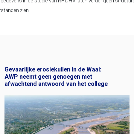
sgegevens in de studie van RHDHV laten verder geen structu
standen zien.
Gevaarlijke erosiekuilen in de Waal:
AWP neemt geen genoegen met
afwachtend antwoord van het college