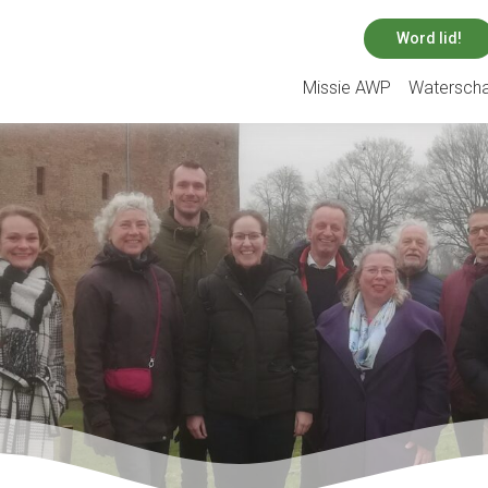
Word lid!
Missie AWP
Watersch