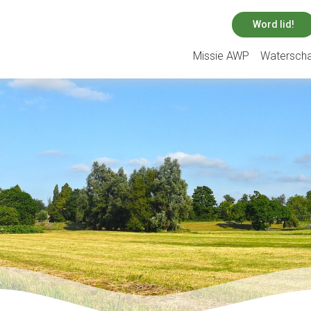
Word lid!
Missie AWP
Watersch