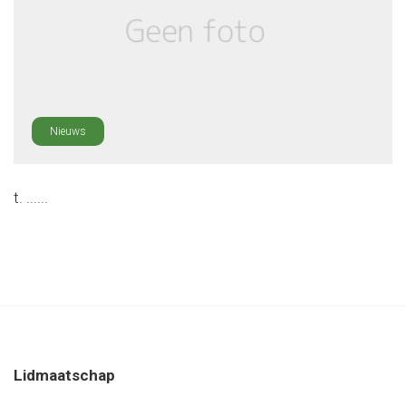
Nieuws
t. ......
Lidmaatschap