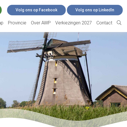
Volg ons op Facebook
Volg ons op LinkedIn
ap
Provincie
Over AWP
Verkiezingen 2027
Contact