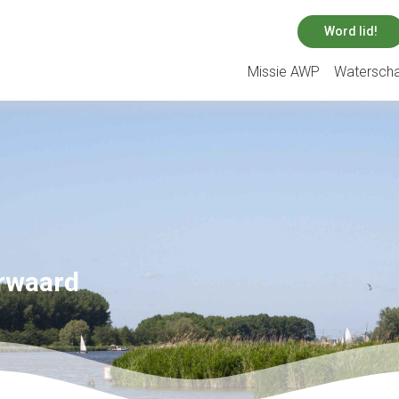
Word lid!
Missie AWP
Watersch
rwaard