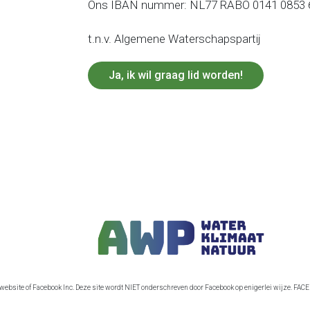
Ons IBAN nummer: NL77 RABO 0141 0853 
t.n.v. Algemene Waterschapspartij
Ja, ik wil graag lid worden!
-website of Facebook Inc. Deze site wordt NIET onderschreven door Facebook op enigerlei wijze. FA