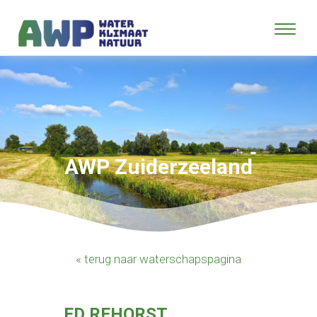
AWP Zuiderzeeland
« terug naar waterschapspagina
ED REHORST