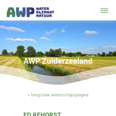
AWP Zuiderzeeland
« terug naar waterschapspagina
ED REHORST