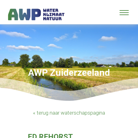
AWP Zuiderzeeland
« terug naar waterschapspagina
ED REHORST