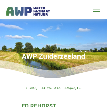
AWP Zuiderzeeland
« terug naar waterschapspagina
ED REHORST