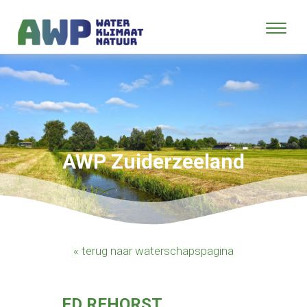
AWP Zuiderzeeland
« terug naar waterschapspagina
ED REHORST