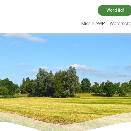
Word lid!
Missie AWP
Watersch