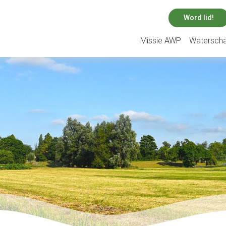
Word lid!
Missie AWP
Watersch