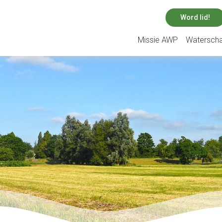
Word lid!
Missie AWP
Watersch