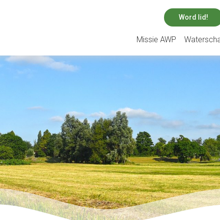
Word lid!
Missie AWP
Watersch