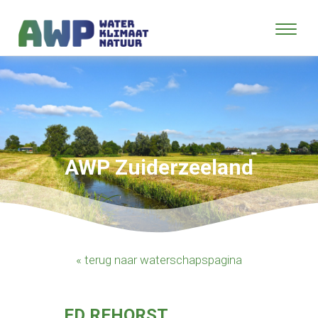
AWP Zuiderzeeland
« terug naar waterschapspagina
ED REHORST