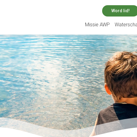
Word lid!
Missie AWP
Watersch