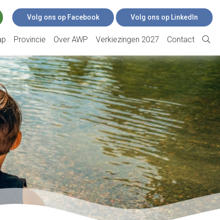
Volg ons op Facebook
Volg ons op LinkedIn
ap
Provincie
Over AWP
Verkiezingen 2027
Contact