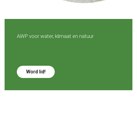
AWP voor water, klimaat en natuur
Word lid!