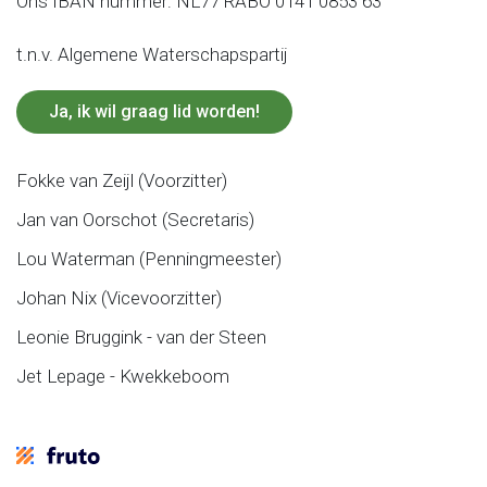
Ons IBAN nummer: NL77 RABO 0141 0853 63
t.n.v. Algemene Waterschapspartij
Ja, ik wil graag lid worden!
Fokke van Zeijl (Voorzitter)
Jan van Oorschot (Secretaris)
Lou Waterman (Penningmeester)
Johan Nix (Vicevoorzitter)
Leonie Bruggink - van der Steen
Jet Lepage - Kwekkeboom