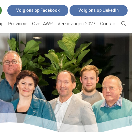
Volg ons op Facebook
Volg ons op LinkedIn
ap
Provincie
Over AWP
Verkiezingen 2027
Contact