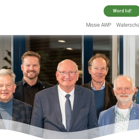
Word lid!
Missie AWP
Watersch