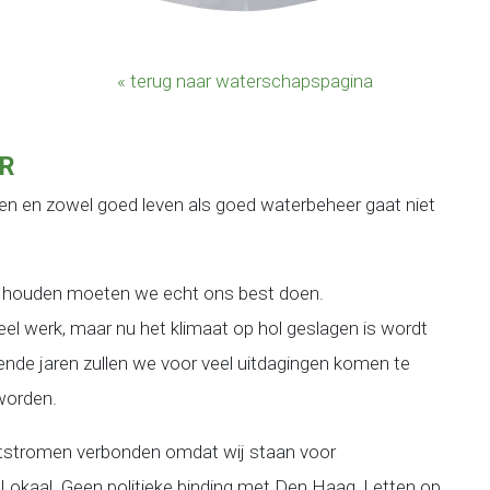
« terug naar waterschapspagina
AR
ven en zowel goed leven als goed waterbeheer gaat niet
 houden moeten we echt ons best doen.
veel werk, maar nu het klimaat op hol geslagen is wordt
ende jaren zullen we voor veel uitdagingen komen te
worden.
tstromen verbonden omdat wij staan voor
 Lokaal. Geen politieke binding met Den Haag, Letten op