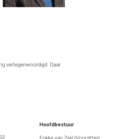
ang vertegenwoordigd. Daar
Hoofdbestuur
63
Fokke van Zeijl (Voorzitter)