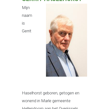
Mijn
naam
is
Gerrit
Haselhorst geboren, getogen en
wonend in Marle gemeente
Hellendoorn aan het Overijssels